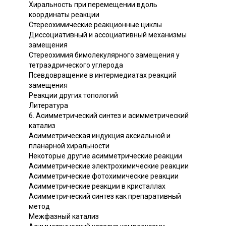
Хиральность при перемещении вдоль
координаты реакции
Стереохимические реакционные циклы
Диссоциативный и ассоциативный механизмы
замещения
Стереохимия бимолекулярного замещения у
тетраэдрического углерода
Псевдовращение в интермедиатах реакций
замещения
Реакции других топологий
Литература
6. Асимметрический синтез и асимметрический
катализ
Асимметрическая индукция аксиальной и
планарной хиральности
Некоторые другие асимметрические реакции
Асимметрические электрохимические реакции
Асимметрические фотохимические реакции
Асимметрические реакции в кристаллах
Асимметрический синтез как препаративный
метод
Межфазный катализ