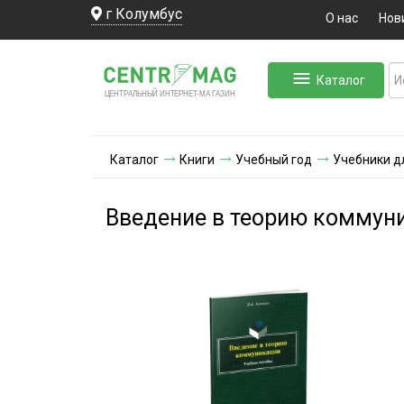
г Колумбус
О нас
Нов
Каталог
ЛЬНЫЙ ИНТЕРНЕТ-МА
ЦЕНТ
Р
А
Г
А
ЗИН
Каталог
Книги
Учебный год
Учебники д
Введение в теорию коммун