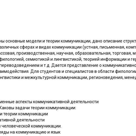
ны основные модели и теории коммуникации, дано описание струк
азличных сферах и видах коммуникации (устная, письменная, ком
ссовая, производственная, научная, образовательная, торговая, ме
 филологией, семиотикой и лингвистикой, теорией информации и г
 переводоведением и т.д. Дается представление о коммуникативно
имодействия. Для студентов и специалистов в области филологии
ингвистики и межкультурной коммуникации, регионоведения, мен
ременные аспекты коммуникативной деятельности
 Каковы задачи теории коммуникации:
и теории коммуникации
ативной деятельности
и человеческой коммуникации.
гляды на коммуникацию и язык