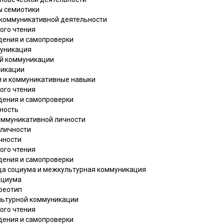
лы семиотики
 коммуникативной деятельности
ого чтения
дения и самопроверки
муникация
ой коммуникации
никации
и и коммуникативные навыки
ого чтения
дения и самопроверки
чность
коммуникативной личности
 личности
чности
ого чтения
дения и самопроверки
ица социума и межкультурная коммуникация
оциума
ереотип
льтурной коммуникации
ого чтения
дения и самопроверки