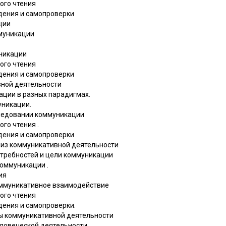
ого чтения
дения и самопроверки
ции
ммуникации
уникации
ого чтения
дения и самопроверки
вной деятельности
ации в разных парадигмах.
уникации.
следовании коммуникации
го чтения .
дения и самопроверки
лиз коммуникативной деятельности
отребностей и цели коммуникации
коммуникации .
ия
коммуникативное взаимодействие
ого чтения
дения и самопроверки.
вы коммуникативной деятельности
человеческой деятельности