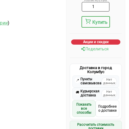
Купить
ерии
)
Акции и скидки
Поделиться
Доставка в город
Колумбус
Пункты
Нет
📍
самовывоза
данных
Курьерская
Нет
🚚
доставка
данных
Показать
Подробнее
все
о доставке
способы
Рассчитать стоимость
доставки