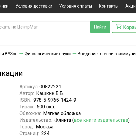
инки
Условия доставки
Условия оплаты
Контакты
Акци
Корз
ля ВУЗов
Филологические науки
Введение в теорию коммуни
икации
Артикул:
00822221
Автор:
Кашкин В.Б.
ISBN:
978-5-9765-1424-9
Тираж:
500 экз.
Обложка:
Мягкая обложка
Издательство:
Флинта (
все книги издательства
)
Город:
Москва
Страниц:
224