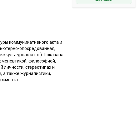
туры коммуникативного акта и
пьютерно-опосредованная,
жкультурная и т.п.). Показана
ерменевтикой, философией,
й личности, стереотипах и
, а также журналистики,
еджмента.