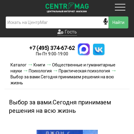
Москва
Гость
Гость
+7 (495) 374-67-62
Новинки
Пн-Пт 9:00-19:00
Условия доставки
Каталог
Книги
Общественные и гуманитарные
науки
Психология
Практическая психология
Условия оплаты
Выбор за вами.Сегодня принимаем решения на всю
жизнь
Контакты
Выбор за вами.Сегодня принимаем
Акции и скидки
решения на всю жизнь