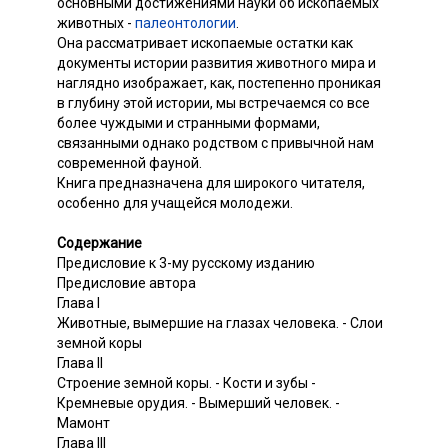
основными достижениями науки об ископаемых
животных -
палеонтологии
.
Она рассматривает ископаемые остатки как
документы истории развития животного мира и
наглядно изображает, как, постепенно проникая
в глубину этой истории, мы встречаемся со все
более чуждыми и странными формами,
связанными однако родством с привычной нам
современной фауной.
Книга предназначена для широкого читателя,
особенно для учащейся молодежи.
Содержание
Предисловие к 3-му русскому изданию
Предисловие автора
Глава I
Животные, вымершие на глазах человека. - Слои
земной коры
Глава II
Строение земной коры. - Кости и зубы -
Кремневые орудия. - Вымерший человек. -
Мамонт
Глава III