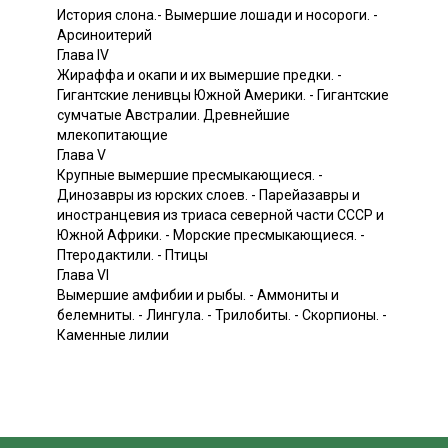
История слона.- Вымершие лошади и носороги. -
Арсиноитерий
Глава IV
Жираффа и окапи и их вымершие предки. -
Гигантские ленивцы Южной Америки. - Гигантские
сумчатые Австралии. Древнейшие
млекопитающие
Глава V
Крупные вымершие пресмыкающиеся. -
Динозавры из юрских слоев. - Парейазавры и
иностранцевия из триаса северной части СССР и
Южной Африки. - Морские пресмыкающиеся. -
Птеродактили. - Птицы
Глава VI
Вымершие амфибии и рыбы. - Аммониты и
белемниты. - Лингула. - Трилобиты. - Скорпионы. -
Каменные лилии