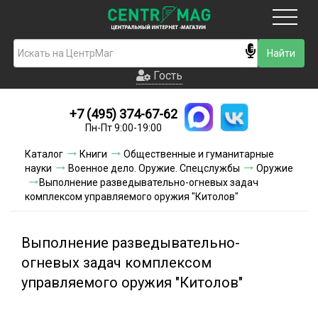
Москва
Гость
Гость
+7 (495) 374-67-62
Новинки
Пн-Пт 9:00-19:00
Условия доставки
Каталог
Книги
Общественные и гуманитарные
науки
Военное дело. Оружие. Спецслужбы
Оружие
Условия оплаты
Выполнение разведывательно-огневых задач
комплексом управляемого оружия "Китолов"
Контакты
Выполнение разведывательно-
Акции и скидки
огневых задач комплексом
управляемого оружия "Китолов"