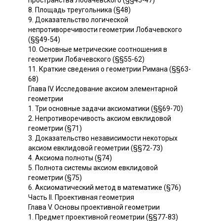
пространства Лобачевского (§§45-47)
8. Площадь треугольника (§48)
9. Доказательство логической
непротиворечивости геометрии Лобачевского
(§§49-54)
10. Основные метрические соотношения в
геометрии Лобачевского (§§55-62)
11. Краткие сведения о геометрии Римана (§§63-
68)
Глава IV. Исследование аксиом элементарной
геометрии
1. Три основные задачи аксиоматики (§§69-70)
2. Непротиворечивость аксиом евклидовой
геометрии (§71)
3. Доказательство независимости некоторых
аксиом евклидовой геометрии (§§72-73)
4. Аксиома полноты (§74)
5. Полнота системы аксиом евклидовой
геометрии (§75)
6. Аксиоматический метод в математике (§76)
Часть II. Проективная геометрия
Глава V. Основы проективной геометрии
1. Предмет проективной геометрии (§§77-83)