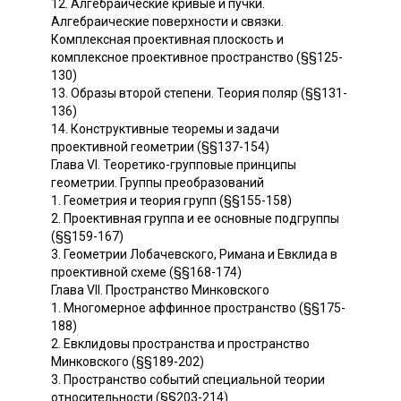
12. Алгебраические кривые и пучки.
Алгебраические поверхности и связки.
Комплексная проективная плоскость и
комплексное проективное пространство (§§125-
130)
13. Образы второй степени. Теория поляр (§§131-
136)
14. Конструктивные теоремы и задачи
проективной геометрии (§§137-154)
Глава VI. Теоретико-групповые принципы
геометрии. Группы преобразований
1. Геометрия и теория групп (§§155-158)
2. Проективная группа и ее основные подгруппы
(§§159-167)
3. Геометрии Лобачевского, Римана и Евклида в
проективной схеме (§§168-174)
Глава VII. Пространство Минковского
1. Многомерное аффинное пространство (§§175-
188)
2. Евклидовы пространства и пространство
Минковского (§§189-202)
3. Пространство событий специальной теории
относительности (§§203-214)