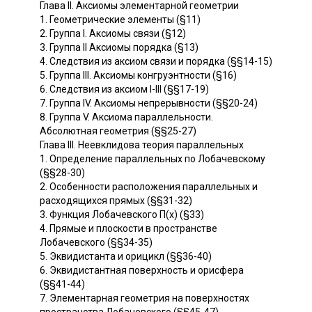
Глава II. Аксиомы элементарной геометрии
1. Геометрические элементы (§11)
2. Группа I. Аксиомы связи (§12)
3. Группа II Аксиомы порядка (§13)
4. Следствия из аксиом связи и порядка (§§14-15)
5. Группа III. Аксиомы конгруэнтности (§16)
6. Следствия из аксиом I-III (§§17-19)
7. Группа IV. Аксиомы непрерывности (§§20-24)
8. Группа V. Аксиома параллельности.
Абсолютная геометрия (§§25-27)
Глава III. Неевклидова теория параллельных
1. Определение параллельных по Лобачевскому
(§§28-30)
2. Особенности расположения параллельных и
расходящихся прямых (§§31-32)
3. Функция Лобачевского П(х) (§33)
4. Прямые и плоскости в пространстве
Лобачевского (§§34-35)
5. Эквидистанта и орицикл (§§36-40)
6. Эквидистантная поверхность и орисфера
(§§41-44)
7. Элементарная геометрия на поверхностях