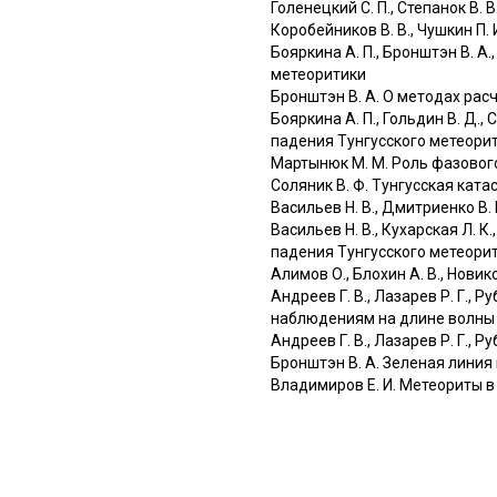
Голенецкий С. П., Степанок В.
Коробейников В. В., Чушкин П.
Бояркина А. П., Бронштэн В. 
метеоритики
Бронштэн В. А. О методах рас
Бояркина А. П., Гольдин В. Д.
падения Тунгусского метеори
Мартынюк М. М. Роль фазовог
Соляник В. Ф. Тунгусская ката
Васильев Н. В., Дмитриенко В.
Васильев Н. В., Кухарская Л. К
падения Тунгусского метеори
Алимов О., Блохин А. В., Новик
Андреев Г. В., Лазарев Р. Г., 
наблюдениям на длине волны 
Андреев Г. В., Лазарев Р. Г.,
Бронштэн В. А. Зеленая линия
Владимиров Е. И. Метеориты в