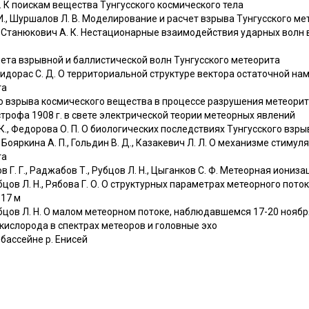
 В. К поискам вещества Тунгусского космического тела
 И., Шуршалов Л. В. Моделирование и расчет взрыва Тунгусского ме
А., Станюкович А. К. Нестационарные взаимодействия ударных волн
чета взрывной и баллистической волн Тунгусского метеорита
, Сидорас С. Д. О территориальной структуре вектора остаточной н
та
о взрыва космического вещества в процессе разрушения метеори
строфа 1908 г. в свете электрической теории метеорных явлений
 К., Федорова О. П. О биологических последствиях Тунгусского взры
., Бояркина А. П., Гольдин В. Д., Казакевич Л. Л. О механизме стиму
та
ов Г. Г., Раджабов Т., Рубцов Л. Н., Цыганков С. Ф. Метеорная иониз
Рубцов Л. Н., Рябова Г. О. О структурных параметрах метеорного пото
17 м
 Рубцов Л. Н. О малом метеорном потоке, наблюдавшемся 17-20 ноябр
 кислорода в спектрах метеоров и головные эхо
 бассейне р. Енисей