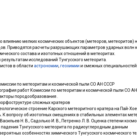
о влиянию мелких космических объектов (метеоров, метеоритов) 
ов. Приводятся расчеты разрушающих параметров ударных волн к
ического состава и изотопных отношений в метеоритах.
 результатам исследований Тунгусского метеорита.
листов в области
астрономии
,
геохимии
и смежных специальностей
Комиссии по метеоритам и космической пыли СО АН СССР
блиография работ Комиссии по метеоритам и космической пыли СО А
факторы породообразования .
 морфоструктуре сложных кратеров
 Геологическое строение Карского метеоритного кратера на Пай-Хое
 А. К вопросу об изотопных смещениях в стабильных элементах мет
, Васильев Н. В., Садолько И. В., Петренко Л. В. Оценка степени кос
 падения Тунгусского метеорита по радиоуглеродным данным
 вероятных особенностях химического Тунгусского космического т