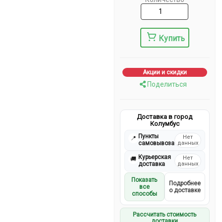
Купить
Акции и скидки
Поделиться
Доставка в город
Колумбус
Пункты
Нет
📍
самовывоза
данных
Курьерская
Нет
🚚
доставка
данных
Показать
Подробнее
все
о доставке
способы
Рассчитать стоимость
доставки