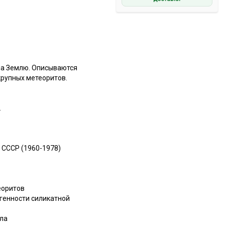
на Землю. Описываются
рупных метеоритов.
.
Н СССР (1960-1978)
еоритов
могенности силикатной
ела