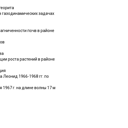
теорита
 в газодинамических задачах
амагниченности почв в районе
тов
ва
ляции роста растений в районе
ация
ка Леонид 1966-1968 гг. по
я 1967 г. на длине волны 17 м