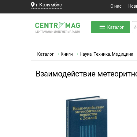
г Колумбус
О нас
Нов
Каталог
ЛЬНЫЙ ИНТЕРНЕТ-МА
ЦЕНТ
Р
А
Г
А
ЗИН
Каталог
Книги
Наука. Техника. Медицина
Взаимодействие метеоритн