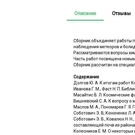
Описание
Отзывы
Сборник объединяет работы п
наблюдения метеоров и болид
Рассматриваются вопросы хим
Часть работ посвящена новым
Сборник рассчитан на специа
Содержание
Долгов Ю. А. К итогам работ 
Иванова Г. М., Фаст Н. П. Би
Масайтис В. Л. Космические 
Вишневский С. А. К вопросу о
Маслов М. А., Пономарев Г. Я.
Соботович Э. В, Кононенко Л.
Соботович Э. В., Ковалюх Н. Н.
составляющей почв из района
Колесников Е. М. О некоторых