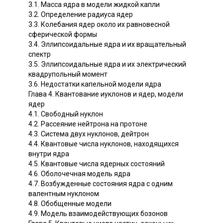
3.1. Масса ядра в модели жидкой капли
3.2. Определение радиуса ядер
3.3. Колебания ядер около их равновесной
сферической формы
3.4. Эллипсоидальные ядра и их вращательный
спектр
3.5. Эллипсоидальные ядра и их электрический
квадрупольный момент
3.6. Недостатки капельной модели ядра
Глава 4. Квантование иуклонов и ядер, модели
ядер
4.1. Свободный нуклон
4.2. Рассеяние нейтрона на протоне
4.3. Система двух нуклонов, дейтрон
4.4. Квантовые числа нуклонов, находящихся
внутри ядра
4.5. Квантовые числа ядерных состояний
4.6. Оболочечная модель ядра
4.7. Возбужденные состояния ядра с одним
валентным нуклоном
4.8. Обобщенные модели
4.9. Модель взаимодействующих бозонов