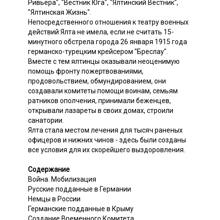
Ривьера", "Вестник Юга", "Ялтинский Вестник",
"Ялтинская Жизнь".
Непосредственного отношения к театру военных
действий Ялта не имела, если не считать 15-
минутного обстрела города 26 января 1915 года
германско-турецким крейсером "Бреслау".
Вместе с тем ялтинцы оказывали неоценимую
помощь фронту пожертвованиями,
продовольствием, обмундированием, они
создавали комитеты помощи воинам, семьям
ратников ополчения, принимали беженцев,
открывали лазареты в своих домах, строили
санатории.
Ялта стала местом лечения для тысяч раненых
офицеров и нижних чинов - здесь были созданы
все условия для их скорейшего выздоровления.
Содержание
Война. Мобилизация
Русские подданные в Германии
Немцы в России
Германские подданные в Крыму
Создание Временного Комитета