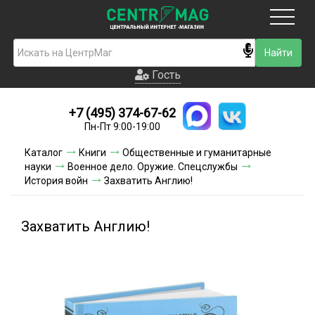
Москва
Гость
Гость
+7 (495) 374-67-62
Новинки
Пн-Пт 9:00-19:00
Условия доставки
Каталог
Книги
Общественные и гуманитарные
науки
Военное дело. Оружие. Спецслужбы
Условия оплаты
История войн
Захватить Англию!
Контакты
Захватить Англию!
Акции и скидки