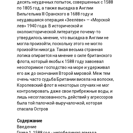
десять неудачных попыток, совершенных с 1588
по 1805 год, а также высадка в Англии
Вильгельма III Оранского в 1688 году и
неудавшаяся операция «Зеелёве» — «Морской
лев» 1940 года. В исторической и
околоисторической литературе почему-то
утвердилось мнение, что высадка в Англии не
могла произойти, поскольку этого не могло
произойти никогда. Такая весьма странная
логика опирается на мнение о силе британского
флота, который якобы к 1588 году завоевал
неоспоримое господство на море и удерживал
его аж до окончания Второй мировой. Меж тем
очень часто судьба Британии висела на волоске,
Королевский флот в некоторых случаях не мог
контролировать даже свои прибрежные воды, и
лишь несогласованность действий у агрессоров
была той палочкой-выручалочкой, которая
спасала Остров
Содержание
Введение
Глава 1. 1588 год - непобедимая армада