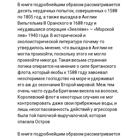
В книге подробнейшим образом рассматривается
десять неудачных попыток, совершенных с 1588
по 1805 год, а также высадка в Англии
Вильгельма III Оранского в 1688 году и
неудавшаяся операция «Зеелёве» — «Морской
лев» 1940 года. В исторической и
околоисторической литературе почему-то
утвердилось мнение, что высадка в Англии не
могла произойти, поскольку этого не могло
произойти никогда. Такая весьма странная
логика опирается на мнение о силе британского
флота, который якобы к 1588 году завоевал
неоспоримое господство на море и удерживал
его аж до окончания Второй мировой. Меж тем
очень часто судьба Британии висела на волоске,
Королевский флот в некоторых случаях не мог
контролировать даже свои прибрежные воды, и
лишь несогласованность действий у агрессоров
была той палочкой-выручалочкой, которая
спасала Остров
В книге подробнейшим образом рассматривается