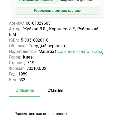
Показать все способы
Подробнее о доставке
Рассчитать стоимость доставки
Артикул:
00-01029685
Автор:
Жуйков В.Я. , Коротеев И.Е., Рябенький
В.М.
ISBN:
5-335-00201-8
Обложка:
Твердый переплет
Издательство:
Машгиз (
все книги издательства
)
Город:
Киев
Страниц:
319
Формат:
70х100/32
Год:
1989
Вес:
532 г
Описание
Отзывы
Рассмотрен расчет процессов в