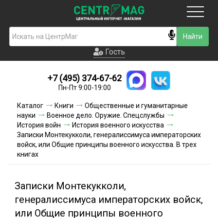
Москва
Гость
Гость
+7 (495) 374-67-62
Новинки
Пн-Пт 9:00-19:00
Условия доставки
Каталог
Книги
Общественные и гуманитарные
науки
Военное дело. Оружие. Спецслужбы
Условия оплаты
История войн
История военного искусства
Записки Монтекукколи, генералиссимуса императорских
войск, или Общие принципы военного искусства. В трех
Контакты
книгах
Акции и скидки
Записки Монтекукколи,
генералиссимуса императорских войск,
или Общие принципы военного