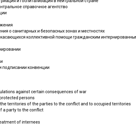
атриация и госпитализация в нейтральной стране
ентральное справочное агентство
нции
ожения
ния о санитарных и безопасных зонах и местностях
л, касающихся коллективной помощи гражданским интернированны
нировании
ии
и подписании конвенции
opulations against certain consequences of war
f protected persons
e territories of the parties to the conflict and to occupied territories
of a party to the conflict
treatment of internees