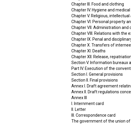
Chapter III. Food and clothing
Chapter IV. Hygiene and medical
Chapter V. Religious, intellectual
Chapter VI. Personal property an
Chapter VII. Administration and d
Chapter VIII. Relations with the e
Chapter IX. Penal and disciplinar
Chapter X. Transfers of interne
Chapter XI. Deaths
Chapter XII. Release, repatriati
Section V. Information bureaux 
Part IV. Execution of the convent
Section I. General provisions
Section II. Final provisions
Annex I. Draft agreement relatin
Annex II. Draft regulations concer
Annex III
I. Internment card
II. Letter
III. Correspondence card
The government of the union of 