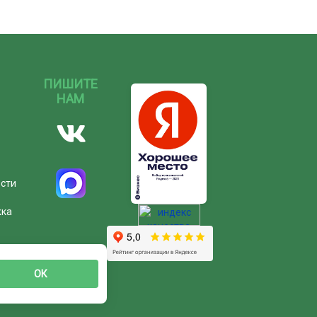
ПИШИТЕ
НАМ
ости
жка
ОК