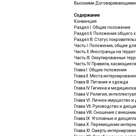
Высокими Договаривающимися 
Содержание
Конвенция
Раздел I. Общие положения
Раздел II. Положения общего 
Раздел III. Статус покровител
Часть I. Положения, общие дл
Часть II. Иностранцы на терр
Часть III. Оккупированные тер
Часть IV. Правила, касающие
Глава I. Общие положения
Глава II. Места интернировани
Глава III. Питание и одежда
Глава IV. Гигиена и медицинс
Глава V. Религия, интеллекту
Глава VI. Личное имущество и
Глава VII. Руководство и дисц
Глава VIII. Сношения с внешни
Глава IX. Уголовные и дисцип
Глава X. Перемещение интерн
Глава XI. Смерть интернирова