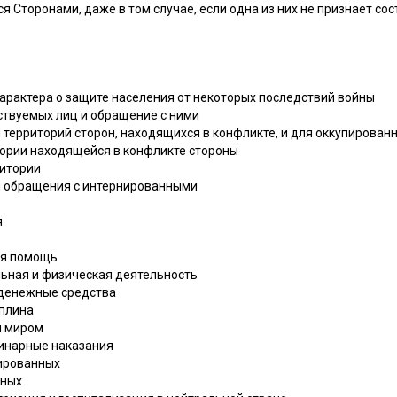
Сторонами, даже в том случае, если одна из них не признает сос
характера о защите населения от некоторых последствий войны
ьствуемых лиц и обращение с ними
я территорий сторон, находящихся в конфликте, и для оккупирован
итории находящейся в конфликте стороны
ритории
ся обращения с интернированными
я
кая помощь
альная и физическая деятельность
 денежные средства
иплина
м миром
линарные наказания
ированных
нных