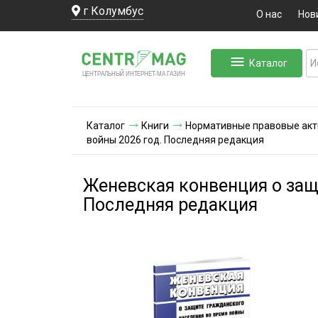
г Колумбус
О нас
Нов
Каталог
ЛЬНЫЙ ИНТЕРНЕТ-МА
ЦЕНТ
Р
А
Г
А
ЗИН
Каталог
Книги
Нормативные правовые ак
войны 2026 год. Последняя редакция
Женевская конвенция о защ
Последняя редакция