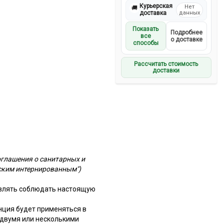
Курьерская
Нет
🚚
доставка
данных
Показать
Подробнее
все
о доставке
способы
Рассчитать стоимость
доставки
оглашения о санитарных и
ским интернированным")
авлять соблюдать настоящую
нция будет применяться в
 двумя или несколькими