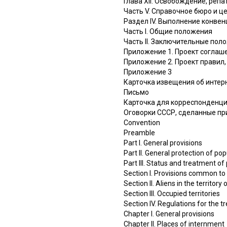
Глава XII. Освобождение, реп
Часть V. Справочное бюро и ц
Раздел IV. Выполнение конве
Часть I. Общие положения
Часть II. Заключительные пол
Приложение 1. Проект соглаше
Приложение 2. Проект прави
Приложение 3
Карточка извещения об интер
Письмо
Карточка для корреспонденц
Оговорки СССР, сделанные пр
Convention
Preamble
Part I. General provisions
Part II. General protection of p
Part III. Status and treatment o
Section I. Provisions common to th
Section II. Aliens in the territory 
Section III. Occupied territories
Section IV. Regulations for the 
Chapter I. General provisions
Chapter II. Places of internment