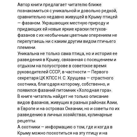
Автор книги предлагает читателю ближе
познакомиться с уникальной и довольно редкой,
сравнительно недавно живущей в Крыму птицей
— фазаном. Украшающих местную природу и
придающих ей новые яркие краски петухов-
фазанов с их необычным цветным оперением не
перепутаешь ни с каким другим видом птичьего
племени.
Уникальна не только сама птица, но и история ее
разведения в Крыму, связанная с посещением и
отдыхом на полуострове в советское время
руководителей СССР, в частности — Первого
секретаря ЦК КПСС Н. С. Хрущева — страстного
охотника, благодаря которому, собственно, и
появился фазаний питомник «Холодная гора».
В книге читатель найдет не только описание
видов фазанов, живущих в разных районах Азии,
в Европе и на островах Океании, но и советы по их
разведению в личных хозяйствах, кулинарные
рецепты.
А охотники — информацию о том, где и когда в
Крыму можно поохотиться на эту птицу и на