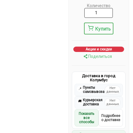
Количество
Купить
Акции и скидки
Поделиться
Доставка в город
Колумбус
Пункты
Нет
📍
самовывоза
данных
Курьерская
Нет
🚚
доставка
данных
Показать
Подробнее
все
о доставке
способы