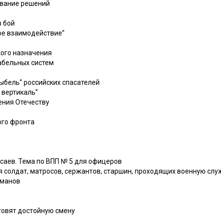
ование решений
в бой
ое взаимодействие”
кого назначения
абельных систем
лыбель” российских спасателей
 вертикаль”
ения Отечеству
ого фронта
 Исаев. Тема по ВПП № 5 для офицеров
ля солдат, матросов, сержантов, старшин, проходящих военную служ
чманов
отовят достойную смену