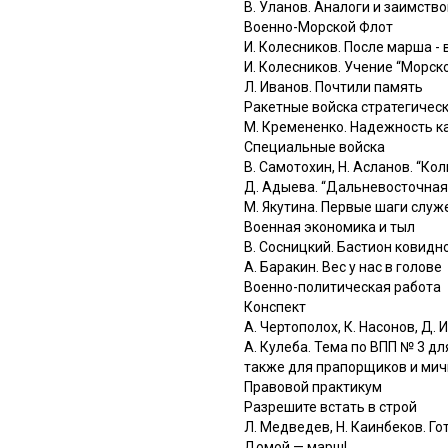
В. Уланов. Аналоги и заимств
Военно-Морской Флот
И. Колесников. После марша - 
И. Колесников. Учение “Морск
Л. Иванов. Почтили память
Ракетные войска стратегичес
М. Кремененко. Надежность к
Специальные войска
В. Самотохин, Н. Асланов. “Ко
Д. Адыева. “Дальневосточная
М. Якутина. Первые шаги служ
Военная экономика и тыл
В. Сосницкий. Бастион ковидн
А. Баракин. Вес у нас в голове
Военно-политическая работа
Конспект
А. Чертополох, К. Насонов, Д.
А. Кулеба. Тема по ВПП № 3 д
также для прапорщиков и ми
Правовой практикум
Разрешите встать в строй
Л. Медведев, Н. Каинбеков. Г
Домой — марш!