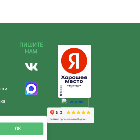
ПИШИТЕ
НАМ
ости
жка
ОК