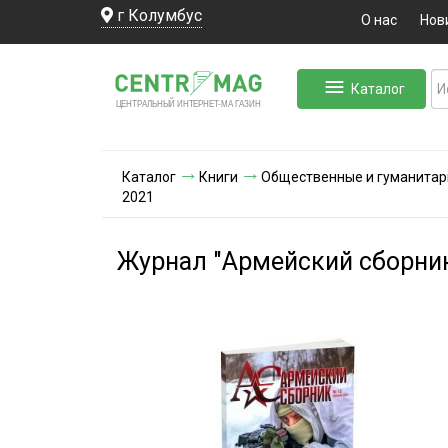
г Колумбус
О нас
Нов
Каталог
ЛЬНЫЙ ИНТЕРНЕТ-МА
ЦЕНТ
Р
А
Г
А
ЗИН
Каталог
Книги
Общественные и гуманитар
2021
Журнал "Армейский сборник