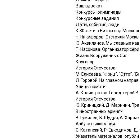
Ваш адвокат
Конкурсы, олимпиады
Конкурсные задания
Даты, события, люди
К 80-летию Битвы под Москво
Н. Никифоров. Отстояли Москв
Ю. Аквилянов. Мы славные ка
Т. Насонова. Организатор се
Жизнь Вооруженных Сил
Кругозор
История Отечества
М. Елисеева. “Фриц”, “Отто”, 
Л. Горовой. На главном напра
Улицы памяти
А. Калистратов. Город-герой 
История Отечества
Ю. Криницкий, Д. Маринин. Т
В иностранных армиях
В. Гумилев, В. Шудря, А. Хар
Азбука выживания
С. Катанский, Р. Евкодимов, Д
Указатель материалов, опубли