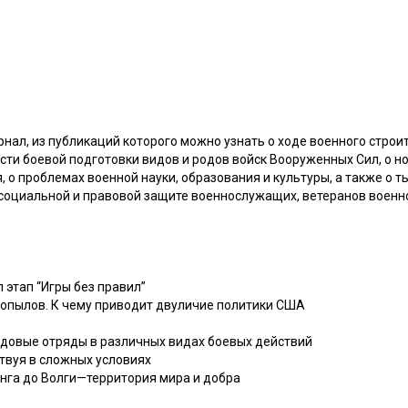
рнал, из публикаций которого можно узнать о ходе военного строит
ти боевой подготовки видов и родов войск Вооруженных Сил, о н
, о проблемах военной науки, образования и культуры, а также о 
социальной и правовой защите военнослужащих, ветеранов военно
л этап “Игры без правил”
. Копылов. К чему приводит двуличие политики США
редовые отряды в различных видах боевых действий
ствуя в сложных условиях
Ганга до Волги—территория мира и добра