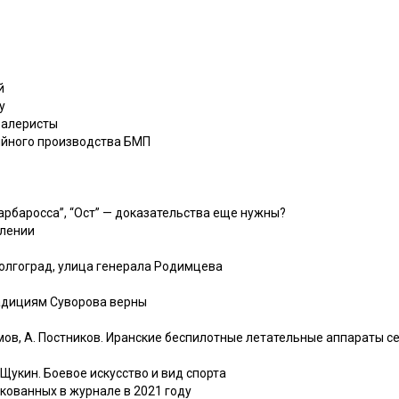
й
у
валеристы
рийного производства БМП
“Барбаросса”, “Ост” — доказательства еще нужны?
влении
Волгоград, улица генерала Родимцева
радициям Суворова верны
ламов, А. Постников. Иранские беспилотные летательные аппараты с
. Щукин. Боевое искусство и вид спорта
кованных в журнале в 2021 году