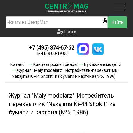
Москва
Гость
Гость
+7 (495) 374-67-62
Новинки
Пн-Пт 9:00-19:00
Условия доставки
Каталог
Канцелярские товары
Бумажные модели
Журнал "Maly modelarz". Истребитель-перехватчик
Условия оплаты
"Nakajima Ki-44 Shokit" из бумаги и картона (№5, 1986)
Контакты
Журнал "Maly modelarz". Истребитель-
Акции и скидки
перехватчик "Nakajima Ki-44 Shokit" из
бумаги и картона (№5, 1986)