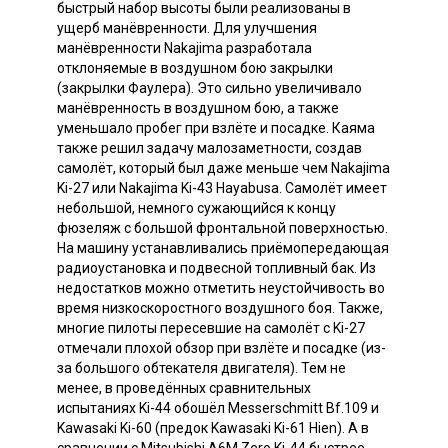
быстрый набор высоты были реализованы в
ущерб манёвренности. Для улучшения
манёвренности Nakajima разработала
отклоняемые в воздушном бою закрылки
(закрылки Фаулера). Это сильно увеличивало
манёвренность в воздушном бою, а также
уменьшало пробег при взлёте и посадке. Каяма
также решил задачу малозаметности, создав
самолёт, который был даже меньше чем Nakajima
Ki-27 или Nakajima Ki-43 Hayabusa. Самолёт имеет
небольшой, немного сужающийся к концу
фюзеляж с большой фронтальной поверхностью.
На машину устанавливались приёмопередающая
радиоустановка и подвесной топливный бак. Из
недостатков можно отметить неустойчивость во
время низкоскоростного воздушного боя. Также,
многие пилоты пересевшие на самолёт с Ki-27
отмечали плохой обзор при взлёте и посадке (из-
за большого обтекателя двигателя). Тем не
менее, в проведённых сравнительных
испытаниях Ki-44 обошёл Messerschmitt Bf.109 и
Kawasaki Ki-60 (предок Kawasaki Ki-61 Hien). А в