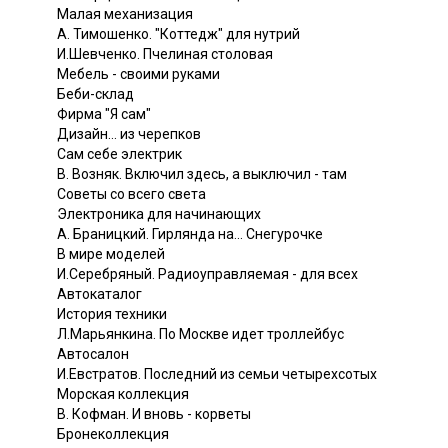
Малая механизация
A. Тимошенко. "Коттедж" для нутрий
И.Шевченко. Пчелиная столовая
Мебель - своими руками
Беби-склад
Фирма "Я сам"
Дизайн... из черепков
Сам себе электрик
B. Возняк. Включил здесь, а выключил - там
Советы со всего света
Электроника для начинающих
A. Браницкий. Гирлянда на... Снегурочке
В мире моделей
И.Серебряный. Радиоуправляемая - для всех
Автокаталог
История техники
Л.Марьянкина. По Москве идет троллейбус
Автосалон
И.Евстратов. Последний из семьи четырехсотых
Морская коллекция
B. Кофман. И вновь - корветы
Бронеколлекция