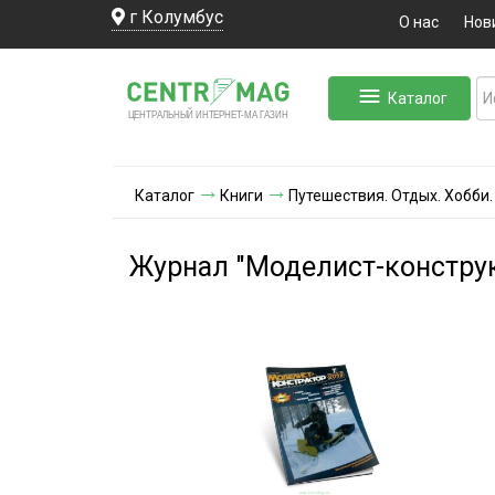
г Колумбус
О нас
Нов
Каталог
ЛЬНЫЙ ИНТЕРНЕТ-МА
ЦЕНТ
Р
А
Г
А
ЗИН
Каталог
Книги
Путешествия. Отдых. Хобби.
Журнал "Моделист-конструк