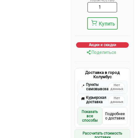
Купить
Акции и скидки
Поделиться
Доставка в город
Колумбус
Пункты
Нет
📍
самовывоза
данных
Курьерская
Нет
🚚
доставка
данных
Показать
Подробнее
все
о доставке
способы
Рассчитать стоимость
доставки