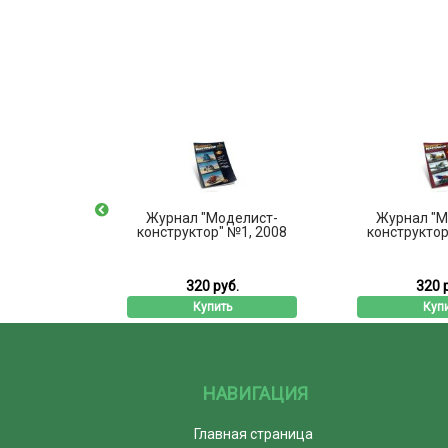
делист-
Журнал "Моделист-
Журнал "М
№11, 2014
конструктор" №1, 2008
конструктор
б.
320 руб.
320 
ь
Купить
Куп
НАВИГАЦИЯ
Главная страница