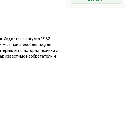
 Издаётся с августа 1962
й — от приспособлений для
териалы по истории техники и
ак известные изобретатели и