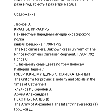
раза в год, то есть 1 раз в три месяца.
Содержание
Леонов О.
КРАСНЫЕ КИРАСИРЫ
Неизвестный парадный мундир кирасирского
полка
князя Потёмкина. 1790-1792
The Red cuirassiers. Unknown dress uniform of The
Prince Potiomkin's Cuirrasier Regiment. 1790-1792
Попов С.
"...Назначить оные цвета по трём полосам
Империи Нашей..."
ГУБЕРНСКИЕ МУНДИРЫ ЭПОХИ ЕКАТЕРИНЫ II
The uniform for provincial nobility and oficials in the
times of Catherine II
Ульянов И., Королёв В.
Армия Александра I
ПЕХОТНЫЕ РАНЦЫ (I)
The Army of Alexander I. The Infantry haversacks (1)
Горшков Д.