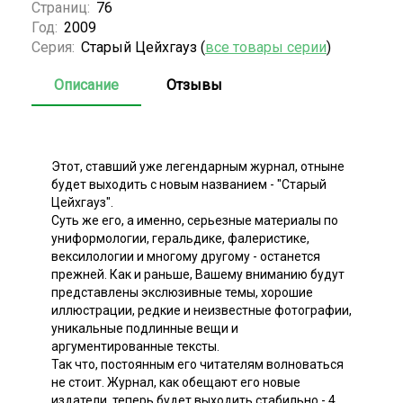
Страниц:
76
Год:
2009
Серия:
Старый Цейхгауз (
все товары серии
)
Описание
Отзывы
Этот, ставший уже легендарным журнал, отныне
будет выходить с новым названием - "Старый
Цейхгауз".
Суть же его, а именно, серьезные материалы по
униформологии, геральдике, фалеристике,
вексилологии и многому другому - останется
прежней. Как и раньше, Вашему вниманию будут
представлены экслюзивные темы, хорошие
иллюстрации, редкие и неизвестные фотографии,
уникальные подлинные вещи и
аргументированные тексты.
Так что, постоянным его читателям волноваться
не стоит. Журнал, как обещают его новые
издатели, теперь будет выходить стабильно - 4