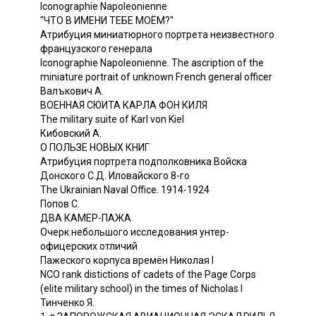
Iconographie Napoleonienne
"ЧТО В ИМЕНИ ТЕБЕ МОЁМ?"
Атрибуция миниатюрного портрета неизвестного
французского генерала
Iconographie Napoleonienne. The ascription of the
miniature portrait of unknown French general officer
Валъкович А.
ВОЕННАЯ СЮИТА КАРЛА ФОН КИЛЯ
The military suite of Karl von Kiel
Кибовский А.
О ПОЛЬЗЕ НОВЫХ КНИГ
Атрибуция портрета подполковника Войска
Донского С.Д. Иловайского 8-го
The Ukrainian Naval Office. 1914-1924
Попов С.
ДВА КАМЕР-ПАЖА
Очерк небольшого исследования унтер-
офицерских отличий
Пажеского корпуса времён Николая I
NCO rank distictions of cadets of the Page Corps
(elite military school) in the times of Nicholas I
Тинченко Я.