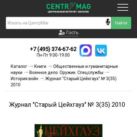
Москва
Гость
Гость
+7 (495) 374-67-62
Новинки
Пн-Пт 9:00-19:00
Условия доставки
Каталог
Книги
Общественные и гуманитарные
науки
Военное дело. Оружие. Спецслужбы
Условия оплаты
История войн
Журнал "Старый Цейхгауз" № 3(35)
2010
Контакты
Журнал "Старый Цейхгауз" № 3(35) 2010
Акции и скидки