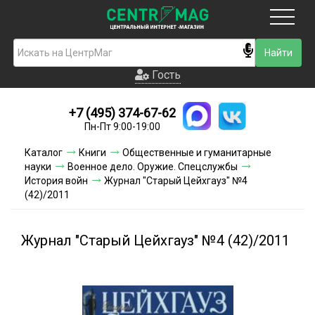
Москва
Гость
Гость
+7 (495) 374-67-62
Новинки
Пн-Пт 9:00-19:00
Условия доставки
Каталог
Книги
Общественные и гуманитарные
науки
Военное дело. Оружие. Спецслужбы
Условия оплаты
История войн
Журнал "Старый Цейхгауз" №4
(42)/2011
Контакты
Журнал "Старый Цейхгауз" №4 (42)/2011
Акции и скидки