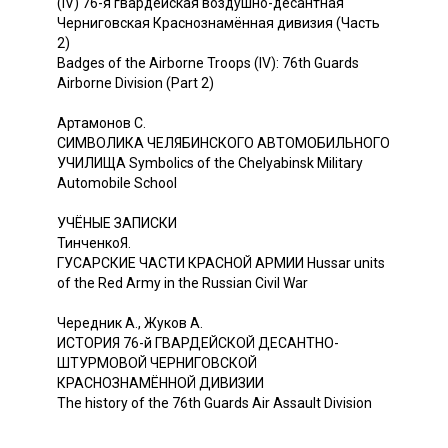
(IV) 76-я гвардейская воздушно-десантная
Черниговская Краснознамённая дивизия (Часть
2)
Badges of the Airborne Troops (IV): 76th Guards
Airborne Division (Part 2)
Артамонов С.
СИМВОЛИКА ЧЕЛЯБИНСКОГО АВТОМОБИЛЬНОГО
УЧИЛИЩА Symbolics of the Chelyabinsk Military
Automobile School
УЧЁНЫЕ ЗАПИСКИ
ТинченкоЯ.
ГУСАРСКИЕ ЧАСТИ КРАСНОЙ АРМИИ Hussar units
of the Red Army in the Russian Civil War
Чередник А., Жуков A.
ИСТОРИЯ 76-й ГВАРДЕЙСКОЙ ДЕСАНТНО-
ШТУРМОВОЙ ЧЕРНИГОВСКОЙ
КРАСНОЗНАМЁННОЙ ДИВИЗИИ
The history of the 76th Guards Air Assault Division