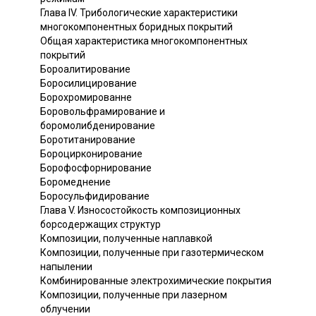
Глава IV. Трибологические характеристики
многокомпонентных боридных покрытий
Общая характеристика многокомпонентных
покрытий
Бороалитирование
Боросилицирование
Борохромированне
Боровольфрамирование и
боромолибденирование
Боротитанирование
Бороцирконирование
Борофосфорнирование
Боромеднение
Боросульфидирование
Глава V. Износостойкость композиционных
борсодержащих структур
Композиции, полученные наплавкой
Композиции, полученные при газотермическом
напылении
Комбинированные электрохимические покрытия
Композиции, полученные при лазерном
облучении