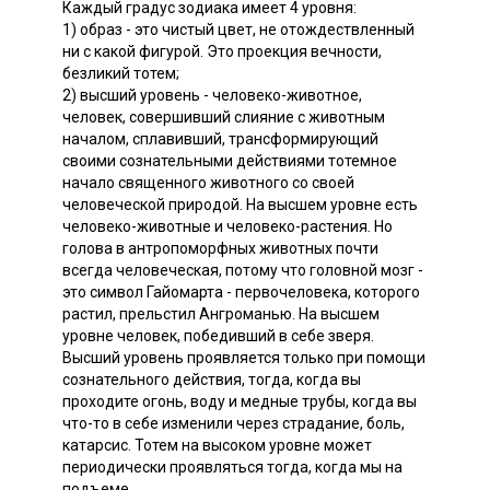
Каждый градус зодиака имеет 4 уровня:
1) образ - это чистый цвет, не отождествленный
ни с какой фигурой. Это проекция вечности,
безликий тотем;
2) высший уровень - человеко-животное,
человек, совершивший слияние с животным
началом, сплавивший, трансформирующий
своими сознательными действиями тотемное
начало священного животного со своей
человеческой природой. На высшем уровне есть
человеко-животные и человеко-растения. Но
голова в антропоморфных животных почти
всегда человеческая, потому что головной мозг -
это символ Гайомарта - первочеловека, которого
растил, прельстил Ангроманью. На высшем
уровне человек, победивший в себе зверя.
Высший уровень проявляется только при помощи
сознательного действия, тогда, когда вы
проходите огонь, воду и медные трубы, когда вы
что-то в себе изменили через страдание, боль,
катарсис. Тотем на высоком уровне может
периодически проявляться тогда, когда мы на
подъеме.