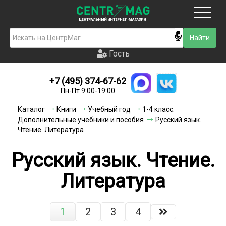
Москва
Гость
Гость
+7 (495) 374-67-62
Новинки
Пн-Пт 9:00-19:00
Условия доставки
Каталог
Книги
Учебный год
1-4 класс.
Дополнительные учебники и пособия
Русский язык.
Условия оплаты
Чтение. Литература
Контакты
Русский язык. Чтение.
Акции и скидки
Литература
1
2
3
4