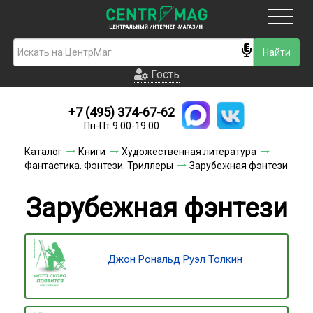
Москва
Гость
Гость
+7 (495) 374-67-62
Новинки
Пн-Пт 9:00-19:00
Условия доставки
Каталог
Книги
Художественная литература
Фантастика. Фэнтези. Триллеры
Зарубежная фэнтези
Условия оплаты
Зарубежная фэнтези
Контакты
Акции и скидки
Джон Рональд Руэл Толкин