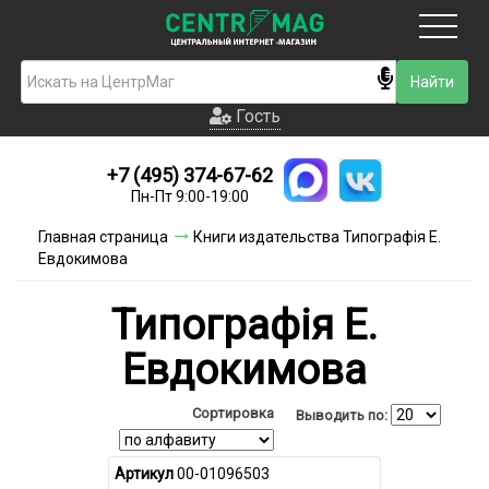
Москва
Гость
Гость
+7 (495) 374-67-62
Новинки
Пн-Пт 9:00-19:00
Условия доставки
Главная страница
Книги издательства Типографiя Е.
Евдокимова
Условия оплаты
Типографiя Е.
Контакты
Евдокимова
Акции и скидки
Сортировка
Выводить по:
Артикул
00-01096503