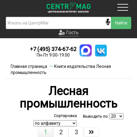
Москва
Гость
Гость
+7 (495) 374-67-62
Новинки
Пн-Пт 9:00-19:00
Условия доставки
Главная страница
Книги издательства Лесная
промышленность
Условия оплаты
Лесная
Контакты
промышленность
Акции и скидки
Сортировка
Выводить по:
1
2
3