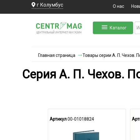
г Колумбус
О нас
Нов
Каталог
ЛЬНЫЙ ИНТЕРНЕТ-МА
ЦЕНТ
Р
А
Г
А
ЗИН
Главная страница
Товары серии А. П. Чехов. 
Cерия А. П. Чехов. 
Артикул
00-01018824
Арт