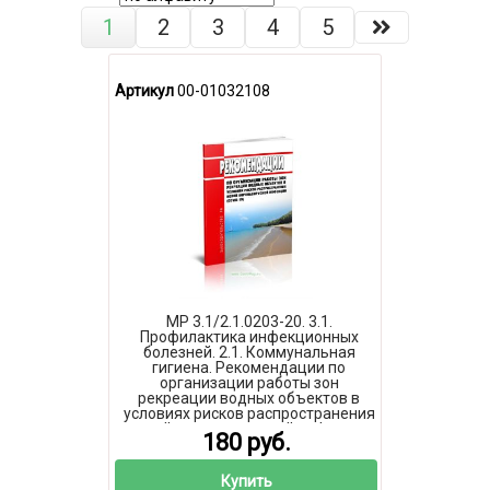
1
2
3
4
5
Артикул
00-01032108
MP 3.1/2.1.0203-20. 3.1.
Профилактика инфекционных
болезней. 2.1. Коммунальная
гигиена. Рекомендации по
организации работы зон
рекреации водных объектов в
условиях рисков распространения
новой коронавирусной инфекции
180 руб.
(COVID-19) 2026 год. Последняя
редакция
Купить