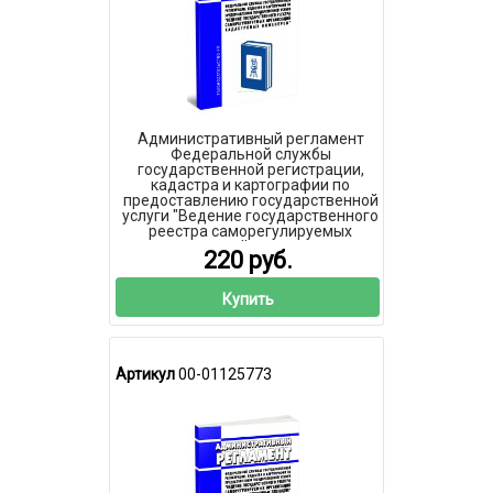
Административный регламент
Федеральной службы
государственной регистрации,
кадастра и картографии по
предоставлению государственной
услуги "Ведение государственного
реестра саморегулируемых
организаций кадастровых
220 руб.
инженеров" 2026 год. Последняя
редакция
Купить
Артикул
00-01125773