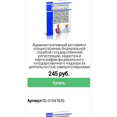
Административный регламент
осуществления Федеральной
службой государственной
регистрации, кадастра и
картографии федерального
государственного надзора за
деятельностью саморегулируемых
организаций кадастровых
245 руб.
инженеров, национального
объединения саморегулируемых
организаций кадастровых
Купить
инженеров 2026 год. Последняя
редакция
Артикул
00-01047630