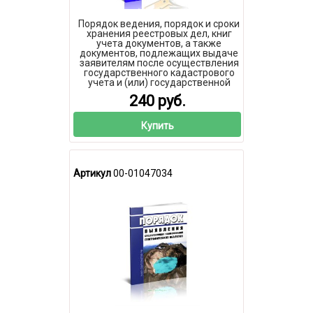
Порядок ведения, порядок и сроки
хранения реестровых дел, книг
учета документов, а также
документов, подлежащих выдаче
заявителям после осуществления
государственного кадастрового
учета и (или) государственной
регистрации прав на
240 руб.
недвижимость, но не полученных
ими 2026 год. Последняя редакция
Купить
Артикул
00-01047034