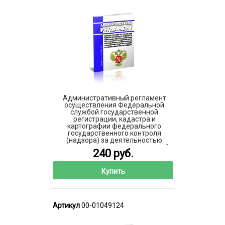
Административный регламент
осуществления Федеральной
службой государственной
регистрации, кадастра и
картографии федерального
государственного контроля
(надзора) за деятельностью
саморегулируемых организаций
240 руб.
арбитражных управляющих 2026
год. Последняя редакция
Купить
Артикул
00-01049124