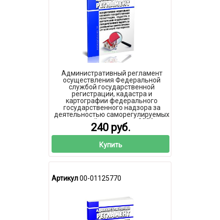
Административный регламент
осуществления Федеральной
службой государственной
регистрации, кадастра и
картографии федерального
государственного надзора за
деятельностью саморегулируемых
организаций оценщиков 2026 год.
240 руб.
Последняя редакция
Купить
Артикул
00-01125770