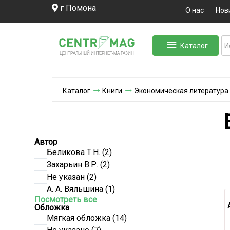
г Помона
О нас
Нов
Каталог
ЛЬНЫЙ ИНТЕРНЕТ-МА
ЦЕНТ
Р
А
Г
А
ЗИН
Каталог
Книги
Экономическая литература
Автор
Беликова Т.Н.
(2)
Захарьин В.Р.
(2)
Не указан
(2)
А. А. Вяльшина
(1)
Посмотреть все
Обложка
Мягкая обложка
(14)