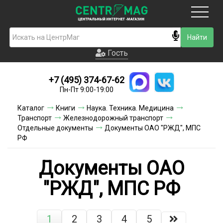
Москва
Гость
Гость
+7 (495) 374-67-62
Новинки
Пн-Пт 9:00-19:00
Условия доставки
Каталог
Книги
Наука. Техника. Медицина
Транспорт
Железнодорожный транспорт
Условия оплаты
Отдельные документы
Документы ОАО "РЖД", МПС
РФ
Контакты
Документы ОАО
Акции и скидки
"РЖД", МПС РФ
1
2
3
4
5