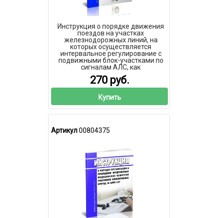
Инструкция о порядке движения
поездов на участках
железнодорожных линий, на
которых осуществляется
интервальное регулирование с
подвижными блок-участками по
сигналам АЛС, как
самостоятельному средству
270 руб.
сигнализации 2026 год. Последняя
редакция
Купить
Артикул
00804375