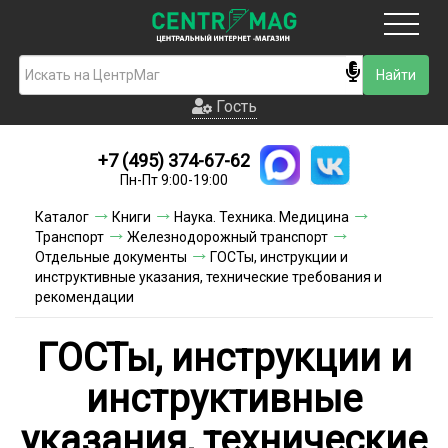
Москва
Гость
Гость
+7 (495) 374-67-62
Новинки
Пн-Пт 9:00-19:00
Условия доставки
Каталог
Книги
Наука. Техника. Медицина
Транспорт
Железнодорожный транспорт
Условия оплаты
Отдельные документы
ГОСТы, инструкции и
инструктивные указания, технические требования и
рекомендации
Контакты
Акции и скидки
ГОСТы, инструкции и
инструктивные
указания, технические