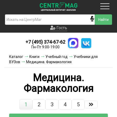
Москва
Гость
Гость
+7 (495) 374-67-62
Новинки
Пн-Пт 9:00-19:00
Условия доставки
Каталог
Книги
Учебный год
Учебники для
ВУЗов
Медицина. Фармакология
Условия оплаты
Медицина.
Контакты
Фармакология
Акции и скидки
1
2
3
4
5