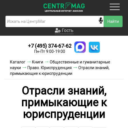
Москва
Гость
Гость
+7 (495) 374-67-62
Новинки
Пн-Пт 9:00-19:00
Условия доставки
Каталог
Книги
Общественные и гуманитарные
науки
Право. Юриспруденция
Отрасли знаний,
Условия оплаты
примыкающие к юриспруденции
Контакты
Отрасли знаний,
Акции и скидки
примыкающие к
юриспруденции