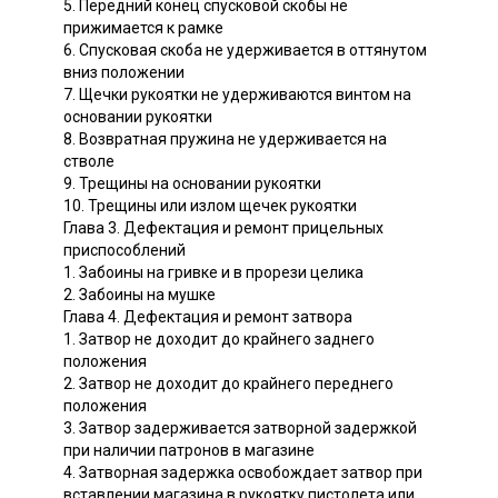
5. Передний конец спусковой скобы не
прижимается к рамке
6. Спусковая скоба не удерживается в оттянутом
вниз положении
7. Щечки рукоятки не удерживаются винтом на
основании рукоятки
8. Возвратная пружина не удерживается на
стволе
9. Трещины на основании рукоятки
10. Трещины или излом щечек рукоятки
Глава 3. Дефектация и ремонт прицельных
приспособлений
1. Забоины на гривке и в прорези целика
2. Забоины на мушке
Глава 4. Дефектация и ремонт затвора
1. Затвор не доходит до крайнего заднего
положения
2. Затвор не доходит до крайнего переднего
положения
3. Затвор задерживается затворной задержкой
при наличии патронов в магазине
4. Затворная задержка освобождает затвор при
вставлении магазина в рукоятку пистолета или