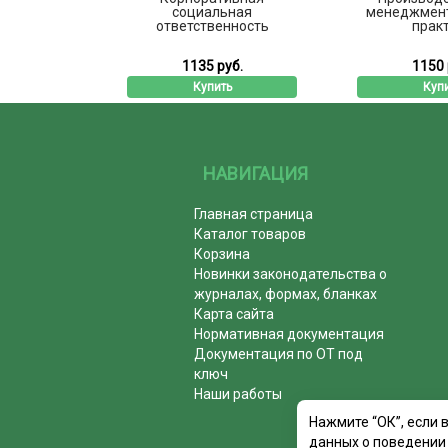
льные
социальная
менеджмент
актикум
ответственность
прак
б.
1135 руб.
1150 
ь
Купить
Куп
НАВИГАЦИЯ
Главная страница
Каталог товаров
Корзина
Новинки законодательства о
журналах, формах, бланках
Карта сайта
Нормативная документация
Документация по ОТ под
ключ
Наши работы
Нажмите “ОК”, если 
данных о поведении 