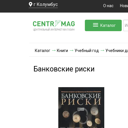
г Колумбус
О нас
Нов
Каталог
ЛЬНЫЙ ИНТЕРНЕТ-МА
ЦЕНТ
Р
А
Г
А
ЗИН
Каталог
Книги
Учебный год
Учебники д
Банковские риски