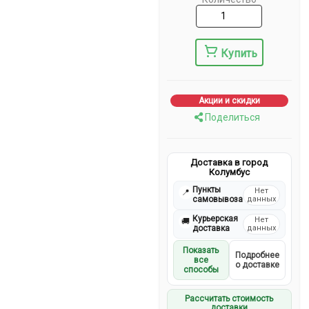
Купить
Акции и скидки
Поделиться
Доставка в город
Колумбус
Пункты
Нет
📍
самовывоза
данных
Курьерская
Нет
🚚
доставка
данных
Показать
Подробнее
все
о доставке
способы
Рассчитать стоимость
доставки