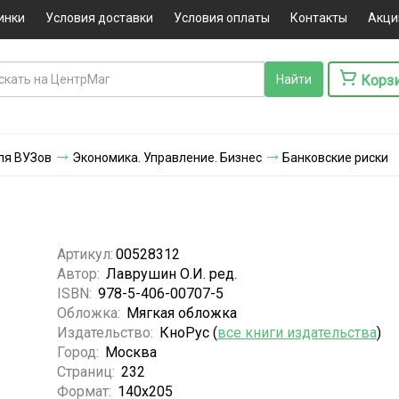
инки
Условия доставки
Условия оплаты
Контакты
Акци
Корз
ля ВУЗов
Экономика. Управление. Бизнес
Банковские риски
Артикул:
00528312
Автор:
Лаврушин О.И. ред.
ISBN:
978-5-406-00707-5
Обложка:
Мягкая обложка
Издательство:
КноРус (
все книги издательства
)
Город:
Москва
Страниц:
232
Формат:
140x205