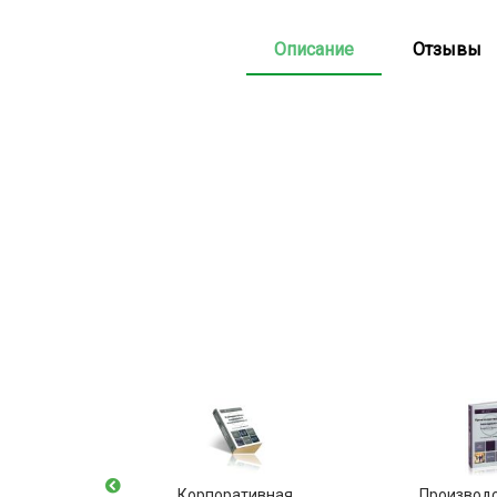
Описание
Отзывы
енные и
Корпоративная
Производ