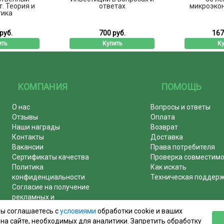
. Теория и
ответах
микроэкон
тика
руб.
700 руб.
167
ить
Купить
Ку
КОМПАНИЯ
ПОМОЩЬ
О нас
Вопросы и ответы
Отзывы
Оплата
Наши награды
Возврат
Контакты
Доставка
Вакансии
Права потребителя
Сертификаты качества
Проверка совместим
Политика
Как искать
конфиденциальности
Техническая поддер
Согласие на получение
рекламных и
информационных рассылок
вы соглашаетесь с
условиями
обработки cookie и ваших
Почему журналы покупают у
на сайте, необходимых для аналитики. Запретить обработку