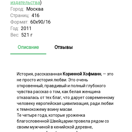
издательства
)
Город:
Москва
Страниц:
416
Формат:
60х90/16
Год:
2011
Вес:
521 г
Описание
Отзывы
История, рассказанная
Коринной Хофманн
, — это
не просто история любви. Это очень
откровенный, правдивый и полный глубокого
чувства рассказ о том, как белая женщина
отказалась от тех благ, что дарует современному
человеку европейская цивилизация, ради любви
к темнокожему воину масаи.
Те четыре года, которые уроженка
благословенной Швейцарии провела рядом со
своим мужчиной в кенийской деревне,