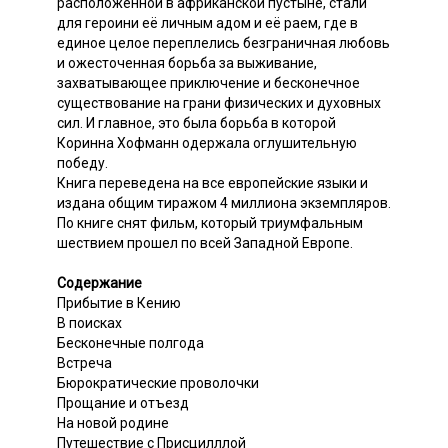
расположенной в африканской пустыне, стали
для героини её личным адом и её раем, где в
единое целое переплелись безграничная любовь
и ожесточенная борьба за выживание,
захватывающее приключение и бесконечное
существование на грани физических и духовных
сил. И главное, это была борьба в которой
Коринна Хофманн одержала оглушительную
победу.
Книга переведена на все европейские языки и
издана общим тиражом 4 миллиона экземпляров.
По книге снят фильм, который триумфальным
шествием прошел по всей Западной Европе.
Содержание
Прибытие в Кению
В поисках
Бесконечные полгода
Встреча
Бюрократические проволочки
Прощание и отъезд
На новой родине
Путешествие с Присцилллой