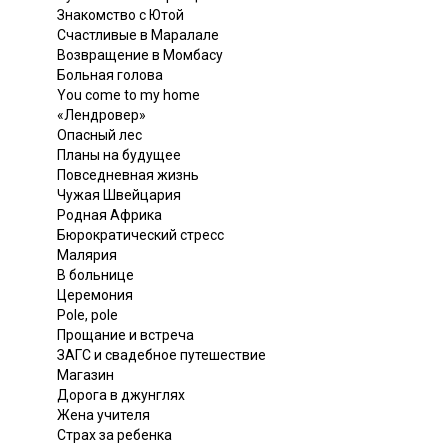
Знакомство с Ютой
Счастливые в Маралале
Возвращение в Момбасу
Больная голова
You come to my home
«Лендровер»
Опасный лес
Планы на будущее
Повседневная жизнь
Чужая Швейцария
Родная Африка
Бюрократический стресс
Малярия
В больнице
Церемония
Pole, pole
Прощание и встреча
ЗАГС и свадебное путешествие
Магазин
Дорога в джунглях
Жена учителя
Страх за ребенка