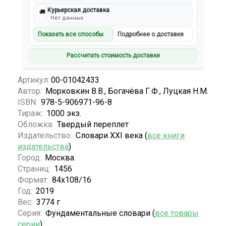
Курьерская доставка
🚚
Нет данных
Показать все способы
Подробнее о доставке
Рассчитать стоимость доставки
Артикул:
00-01042433
Автор:
Морковкин В.В., Богачёва Г.Ф., Луцкая Н.М.
ISBN:
978-5-906971-96-8
Тираж:
1000 экз.
Обложка:
Твердый переплет
Издательство:
Словари XXI века (
все книги
издательства
)
Город:
Москва
Страниц:
1456
Формат:
84х108/16
Год:
2019
Вес:
3774 г
Серия:
Фундаментальные словари (
все товары
серии
)