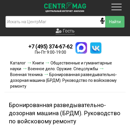
Москва
Гость
Гость
+7 (495) 374-67-62
Новинки
Пн-Пт 9:00-19:00
Условия доставки
Каталог
Книги
Общественные и гуманитарные
науки
Военное дело. Оружие. Спецслужбы
Условия оплаты
Военная техника
Бронированная разведывательно-
дозорная машина (БРДМ). Руководство по войсковому
ремонту
Контакты
Акции и скидки
Бронированная разведывательно-
дозорная машина (БРДМ). Руководство
по войсковому ремонту