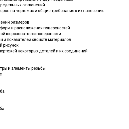
 предельных отклонений
еров на чертежах и общие требования к их нанесению
нений размеров
 форм и расположения поверхностей
мой шероховатости поверхности
й и показателей свойств материалов
ий рисунок
чертежей некоторых деталей и их соединений
тры и элементы резьбы
е
ьба
ба