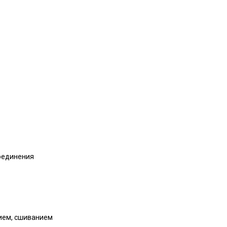
оединения
ием, сшиванием