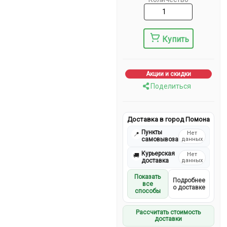
Купить
Акции и скидки
Поделиться
Доставка в город Помона
Пункты
Нет
📍
самовывоза
данных
Курьерская
Нет
🚚
доставка
данных
Показать
Подробнее
все
о доставке
способы
Рассчитать стоимость
доставки