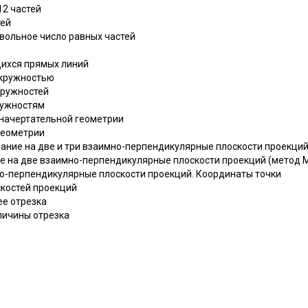
12 частей
тей
вольное число равных частей
ихся прямых линий
окружностью
кружностей
ружностям
 начертательной геометрии
геометрии
вание на две и три взаимно-перпендикулярные плоскости проекций
е на две взаимно-перпендикулярные плоскости проекций (метод 
о-перпендикулярные плоскости проекций. Координаты точки
костей проекций
ее отрезка
личины отрезка