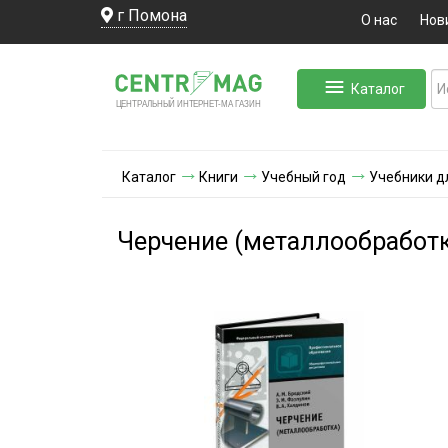
г Помона
О нас
Нов
Каталог
ЛЬНЫЙ ИНТЕРНЕТ-МА
ЦЕНТ
Р
А
Г
А
ЗИН
Каталог
Книги
Учебный год
Учебники д
Черчение (металлообработ