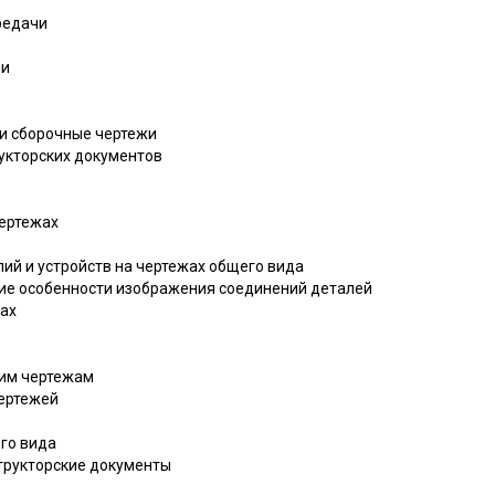
редачи
чи
 и сборочные чертежи
рукторских документов
чертежах
ий и устройств на чертежах общего вида
ие особенности изображения соединений деталей
ах
чим чертежам
ертежей
го вида
структорские документы