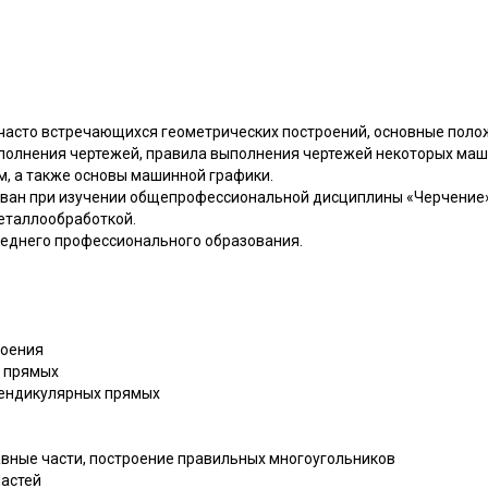
часто встречающихся геометрических построений, основные поло
полнения чертежей, правила выполнения чертежей некоторых маш
м, а также основы машинной графики.
ван при изучении общепрофессиональной дисциплины «Черчение»
металлообработкой.
еднего профессионального образования.
роения
х прямых
пендикулярных прямых
авные части, построение правильных многоугольников
частей