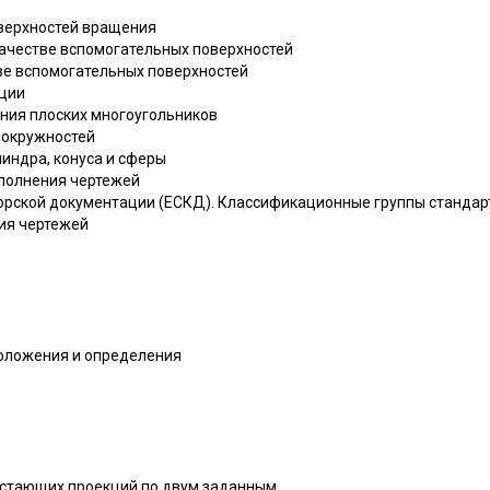
оверхностей вращения
качестве вспомогательных поверхностей
ве вспомогательных поверхностей
кции
ния плоских многоугольников
 окружностей
индра, конуса и сферы
ыполнения чертежей
кторской документации (ЕСКД). Классификационные группы станда
ия чертежей
положения и определения
остающих проекций по двум заданным