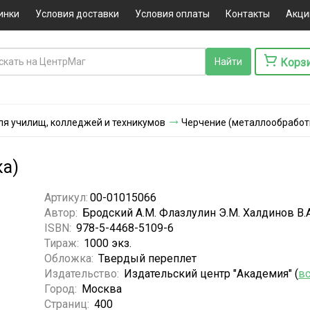
инки
Условия доставки
Условия оплаты
Контакты
Акци
Корз
ля училищ, колледжей и техникумов
Черчение (металлообработ
ка)
Артикул:
00-01015066
Автор:
Бродский А.М. Флазлулин Э.М. Халдинов В.А
ISBN:
978-5-4468-5109-6
Тираж:
1000 экз.
Обложка:
Твердый переплет
Издательство:
Издательский центр "Академия" (
вс
Город:
Москва
Страниц:
400