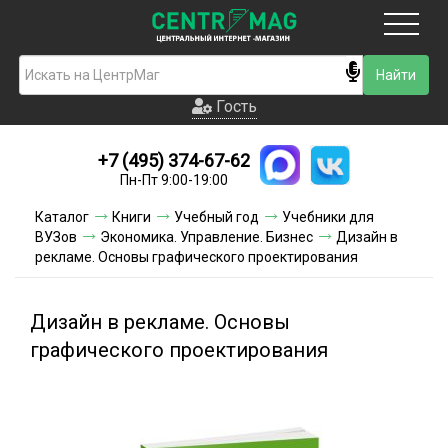
Москва
Гость
Гость
+7 (495) 374-67-62
Новинки
Пн-Пт 9:00-19:00
Условия доставки
Каталог
Книги
Учебный год
Учебники для
ВУЗов
Экономика. Управление. Бизнес
Дизайн в
Условия оплаты
рекламе. Основы графического проектирования
Контакты
Дизайн в рекламе. Основы
Акции и скидки
графического проектирования