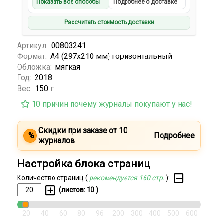
Показать все способы
Подробнее о доставке
Рассчитать стоимость доставки
Артикул:
00803241
Формат:
А4 (297x210 мм) горизонтальный
Обложка:
мягкая
Год:
2018
Вес:
150
г
10 причин почему журналы покупают у нас!
Скидки при заказе от 10
%
Подробнее
журналов
Настройка блока страниц
Количество страниц (
рекомендуется 160 стр.
):
(листов:
10
)
20
40
60
80
96
200
300
400
500
600