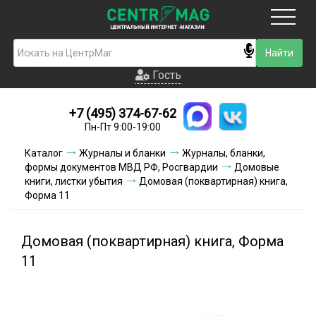
Москва
Гость
Гость
+7 (495) 374-67-62
Новинки
Пн-Пт 9:00-19:00
Условия доставки
Каталог
Журналы и бланки
Журналы, бланки,
формы документов МВД РФ, Росгвардии
Домовые
Условия оплаты
книги, листки убытия
Домовая (поквартирная) книга,
Форма 11
Контакты
Домовая (поквартирная) книга, Форма
Акции и скидки
11