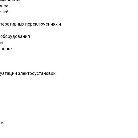
елей
елей
перативных переключениях и
ооборудования
ии
ановок
луатации электроустановок
ти