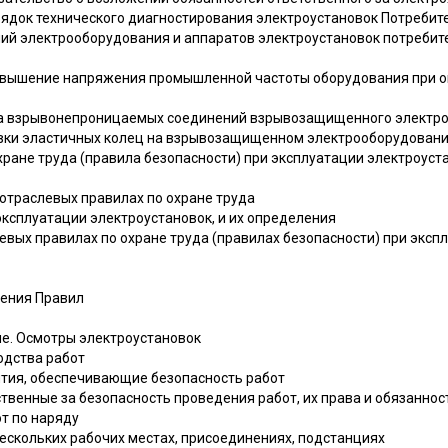
ядок технического диагностирования электроустановок Потребит
ий электрооборудования и аппаратов электроустановок потребит
овышение напряжения промышленной частоты оборудования при о
ка взрывонепроницаемых соединений взрывозащищенного электр
овки эластичных колец на взрывозащищенном электрооборудован
ране труда (правила безопасности) при эксплуатации электроуст
траслевых правилах по охране труда
эксплуатации электроустановок, и их определения
евых правилах по охране труда (правилах безопасности) при эксп
нения Правил
ие. Осмотры электроустановок
водства работ
тия, обеспечивающие безопасность работ
ственные за безопасность проведения работ, их права и обязаннос
от по наряду
ескольких рабочих местах, присоединениях, подстанциях