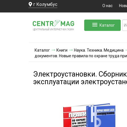
г Колумбус
О нас
Нов
Каталог
ЛЬНЫЙ ИНТЕРНЕТ-МА
ЦЕНТ
Р
А
Г
А
ЗИН
Каталог
Книги
Наука. Техника. Медицина
документов. Новые правила по охране труда пр
Электроустановки. Сборник
эксплуатации электроустан