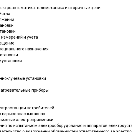
электроавтоматика, телемеханика и вторичные цепи
йства
ряжений
тановки
становки
, измерений и учета
вещение
специального назначения
установки
е установки
нно-лучевые установки
нагревательные приборы
лектростанции потребителей
во взрывоопасных зонах
едвижные электроприемники
зания по испытаниям электрооборудования и аппаратов электроуст
зательство о возложении обязанностей ответственного за электр