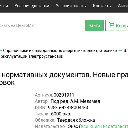
инки
Условия доставки
Условия оплаты
Контакты
Акци
Корз
Справочники и базы данных по энергетике, электротехнике
Эл
и эксплуатации электроустановок
 нормативных документов. Новые прав
овок
Артикул:
00201911
Автор:
Под ред. А.М. Меламед
ISBN:
978-5-4248-0044-3
Тираж:
6000 экз.
Обложка:
Твердая обложка
Издательство:
Энас (
все книги издательст