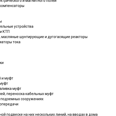
ектрического и магнитного полей
 компенсаторы
ы
тельные устройства
 и КТП
, масляные шунтирующие и дугогасящие реакторы
маторы тока
ки
 и муфт
 муфт
заливка муфт
лей, переноска кабельных муфт
в подземных сооружениях
ропередачи
ной подвеске на них нескольких линий, на вводах в дома