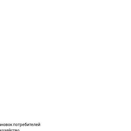
ановок потребителей
охозяйство