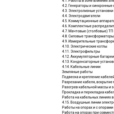
4.1. Работы в зоне влияния эл
4.2. Генераторы и синхронные
4.3. Электролизные установки
4.4. Электродвигатели
4.5. Коммутационные аппарат
4.6. Комплектные распредели
4.7. Мачтовые (столбовые) ТП
4.8. Силовые трансформаторы
4.9. Измерительные трансфор
4.10. Электрические котлы
4.11. Электрофильтры
4.12. Аккумуляторные батареи
4.13. Конденсаторные установ
4.14. Кабельные линии
Земляные работы
Подвеска и крепление кабелей
Разрезание кабеля, вскрытие
Разогрев кабельной массы и 
Прокладка и перекладка кабе
Работа на кабельных линиях 
4.15. Воздушные линии элект
Работы на опорах и с опорами
Работа на опорах при совмест