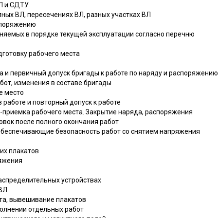
КЛ и СДТУ
ных ВЛ, пересечениях ВЛ, разных участках ВЛ
аспоряжению
лняемых в порядке текущей эксплуатации согласно перечню
дготовку рабочего места
та и первичный допуск бригады к работе по наряду и распоряжению
абот, изменения в составе бригады
е место
 работе и повторный допуск к работе
а-приемка рабочего места. Закрытие наряда, распоряжения
овок после полного окончания работ
 обеспечивающие безопасность работ со снятием напряжения
их плакатов
ряжения
распределительных устройствах
 ВЛ
ста, вывешивание плакатов
полнении отдельных работ