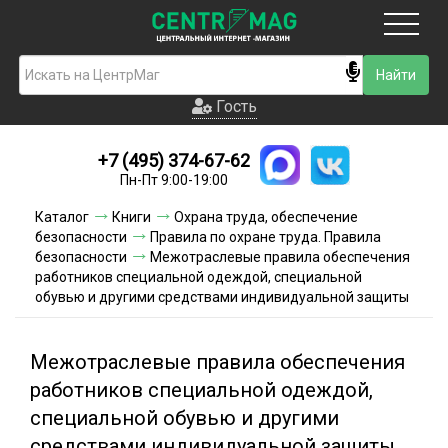
Москва
Гость
Гость
+7 (495) 374-67-62
Новинки
Пн-Пт 9:00-19:00
Условия доставки
Каталог
Книги
Охрана труда, обеспечение
безопасности
Правила по охране труда. Правила
Условия оплаты
безопасности
Межотраслевые правила обеспечения
работников специальной одеждой, специальной
обувью и другими средствами индивидуальной защиты
Контакты
Акции и скидки
Межотраслевые правила обеспечения
работников специальной одеждой,
специальной обувью и другими
средствами индивидуальной защиты