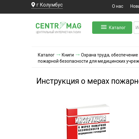
г Колумбус
О нас
Нов
Каталог
ЛЬНЫЙ ИНТЕРНЕТ-МА
ЦЕНТ
Р
А
Г
А
ЗИН
Каталог
Книги
Охрана труда, обеспечение
пожарной безопасности для медицинских учре
Инструкция о мерах пожарн