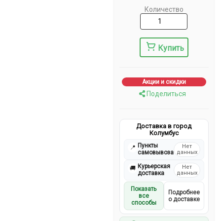
Количество
Купить
Акции и скидки
Поделиться
Доставка в город
Колумбус
Пункты
Нет
📍
самовывоза
данных
Курьерская
Нет
🚚
доставка
данных
Показать
Подробнее
все
о доставке
способы