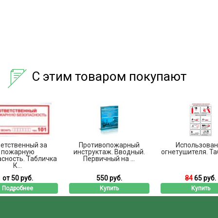
С этим товаром покупают
етственный за
Противопожарный
Использован
пожарную
инструктаж. Вводный.
огнетушителя. Т
сность. Табличка
Первичный на ...
К...
от 50 руб.
550 руб.
84
65 руб.
Подробнее
Купить
Купить