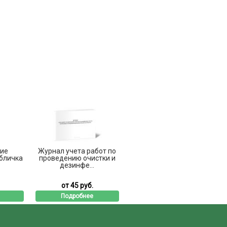
ие
Журнал учета работ по
абличка
проведению очистки и
дезинфе...
от 45 руб.
Подробнее