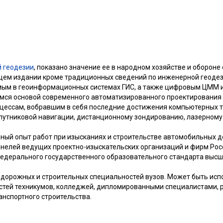
 геодезии
, показано значение ее в народном хозяйстве и обороне 
щем издании кроме традиционных сведений по инженерной геоде
мым в геоинформационных системах ГИС, а также цифровым ЦММ
мся основой современного автоматизированного проектирования 
цессам, вобравшим в себя последние достижения компьютерных т
путниковой навигации, дистанционному зондированию, лазерном
ный опыт работ при изысканиях и строительстве автомобильных д
ннелей ведущих проектно-изыскательских организаций и фирм Рос
едерального государственного образовательного стандарта высш
дорожных и строительных специальностей вузов. Может быть исп
стей техникумов, колледжей, дипломированными специалистами,
анспортного строительства.