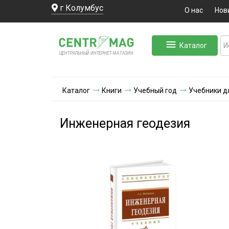
г Колумбус
О нас
Нов
Каталог
ЛЬНЫЙ ИНТЕРНЕТ-МА
ЦЕНТ
Р
А
Г
А
ЗИН
Каталог
Книги
Учебный год
Учебники д
Инженерная геодезия