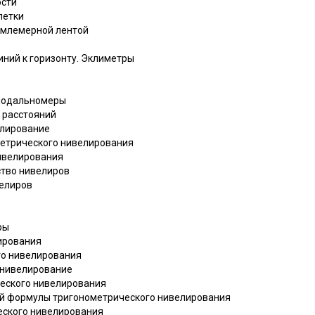
ости
летки
землемерной лентой
иний к горизонту. Эклиметры
диодальномеры
 расстояний
елирование
ометрического нивелирования
нивелирования
ство нивелиров
велиров
ры
лирования
го нивелирования
 нивелирование
ческого нивелирования
ой формулы тригонометрического нивелирования
ческого нивелирования