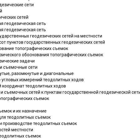
дезические сети
й
ических сетей
ая геодезическая сеть
ая геодезическая сеть
сударственных геодезических сетей на местности
ысот пунктов государственных геодезических сетей
нование топографических съемок
дезического обоснования топографических съемок
езические задачи
 и съемочные сети
нутые, разомкнутые и диагональные
е угловых измерений теодолитных ходов
й координат теодолитных ходов
я и съемочных сетей к пунктам государственной геодезической сет
топографических съемок
ъемок и их назначение
 для теодолитных съемок
ри производстве теодолитных съемок
остей местности
теодолитных съемок