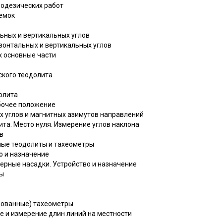
еодезических работ
ъемок
ьных и вертикальных углов
зонтальных и вертикальных углов
их основные части
еского теодолита
долита
абочее положение
х углов и магнитных азимутов направлений
ита. Место нуля. Измерение углов наклона
в
рные теодолиты и тахеометры
во и назначение
зерные насадки. Устройство и назначение
ры
рованные) тахеометры
е и измерение длин линий на местности