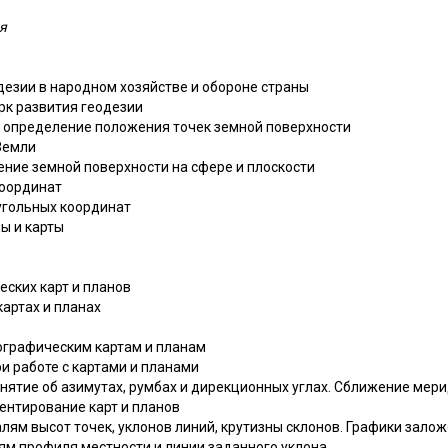
я
дезии в народном хозяйстве и обороне страны
ерк развития геодезии
и определение положения точек земной поверхности
Земли
ение земной поверхности на сфере и плоскости
координат
угольных координат
ы и карты
еских карт и планов
картах и планах
пографическим картам и планам
ри работе с картами и планами
онятие об азимутах, румбах и дирекционных углах. Сближение мер
иентирование карт и планов
алям высот точек, уклонов линий, крутизны склонов. Графики зало
лям профиля местности и линии заданного уклона