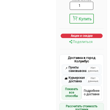
Купить
Акции и скидки
Поделиться
Доставка в город
Колумбус
Пункты
Нет
📍
самовывоза
данных
Курьерская
Нет
🚚
доставка
данных
Показать
Подробнее
все
о доставке
способы
Рассчитать стоимость
доставки