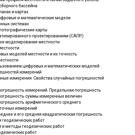
осборного бассейна
ланах и картах
цифровые и математические модели
онных системах
 топографические карты
оматизированного проектированиям (САПР)
кое моделирование местности
местности
овых моделей местности и их точность
местности
ользованием цифровых и математических моделей
решностей измерений
очные измерения. Свойства случайных погрешностей
 погрешность измерений. Предельная погрешность
 погрешность суммы измеренных величин
 погрешность арифметического среднего
оточных измерений
реднее и его средняя квадратическая погрешность
и геодезических работ
и и методы геодезических работ
одезических работ