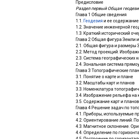
Предисловие
Раздел первый Общая геодези
Глава 1 Общие сведения
1.1.
Геодезия
и ее содержание
1.2. Значение инженерной гео
1.3. Краткий исторический оч
Глава 2 Общая фигура Земли 
2.1. Общая фигура и размеры 
2.2. Метод проекций. Изображ
2.3. Система географических 
2.4. Зональная система прямо
Глава 3 Топографические план
3.1. Понятие о карте и плане
3.2. Масштабы карт и планов
3.3. Номенклатура топографич
3.4. Изображение рельефа на 
3.5. Содержание карт и планов
Глава 4 Решение задач по то
4.1. Приборы, используемые п
4.2. Ориентирование линий. П
4.3. Магнитное склонение. Ор
4.4. Определение по горизонт
4.5. Построение по горизонта