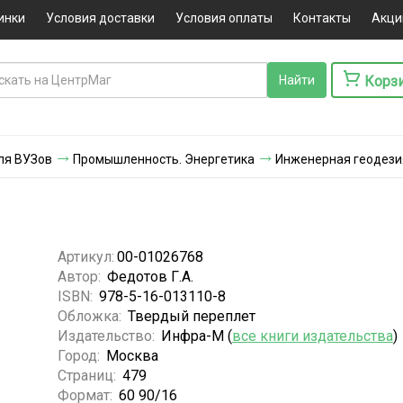
инки
Условия доставки
Условия оплаты
Контакты
Акци
Корз
ля ВУЗов
Промышленность. Энергетика
Инженерная геодези
Артикул:
00-01026768
Автор:
Федотов Г.А.
ISBN:
978-5-16-013110-8
Обложка:
Твердый переплет
Издательство:
Инфра-М (
все книги издательства
)
Город:
Москва
Страниц:
479
Формат:
60 90/16