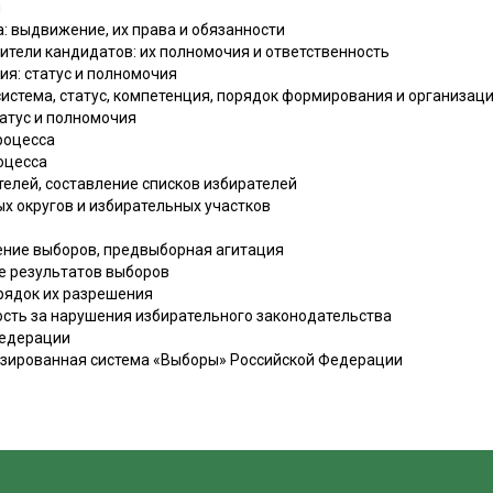
я
а: выдвижение, их права и обязанности
ители кандидатов: их полномочия и ответственность
ия: статус и полномочия
система, статус, компетенция, порядок формирования и организац
татус и полномочия
роцесса
оцесса
ателей, составление списков избирателей
х округов и избирательных участков
ение выборов, предвыборная агитация
ие результатов выборов
орядок их разрешения
ость за нарушения избирательного законодательства
Федерации
изированная система «Выборы» Российской Федерации