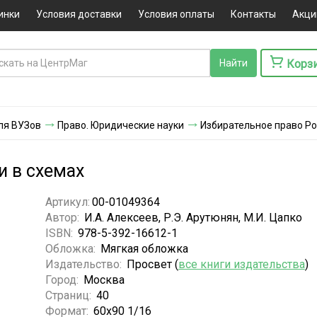
инки
Условия доставки
Условия оплаты
Контакты
Акци
Корз
ля ВУЗов
Право. Юридические науки
Избирательное право Ро
и в схемах
Артикул:
00-01049364
Автор:
И.А. Алексеев, Р.Э. Арутюнян, М.И. Цапко
ISBN:
978-5-392-16612-1
Обложка:
Мягкая обложка
Издательство:
Просвет (
все книги издательства
)
Город:
Москва
Страниц:
40
Формат:
60х90 1/16