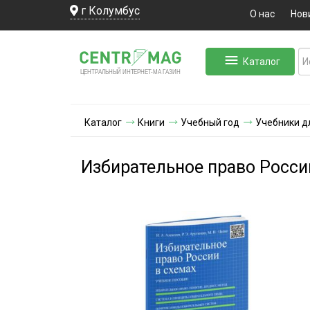
г Колумбус
О нас
Нов
Каталог
ЛЬНЫЙ ИНТЕРНЕТ-МА
ЦЕНТ
Р
А
Г
А
ЗИН
Каталог
Книги
Учебный год
Учебники д
Избирательное право Росси