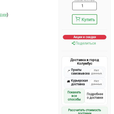
ерии
)
Купить
Акции и скидки
Поделиться
Доставка в город
Колумбус
Пункты
Нет
📍
самовывоза
данных
Курьерская
Нет
🚚
доставка
данных
Показать
Подробнее
все
о доставке
способы
Рассчитать стоимость
доставки