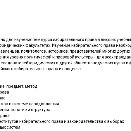
о для изучения тем курса избирательного права в высших учебны
 юридических факультетах. Изучение избирательного права необх
равленцев, политологов, историков, представителей многих других 
ния уровня политической и правовой культуры - для всех граждан
реподавателей юридических и других обществоведческих вузов и ф
йского избирательного права и процесса.
тие, предмет, метод
права
ава
умов в системе народовластия
ния: понятие и структура
права
нститутов избирательного права и законодательства о выборах
ных систем