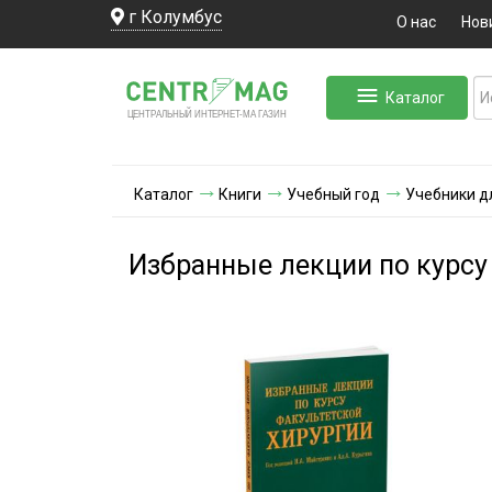
г Колумбус
О нас
Нов
Каталог
ЛЬНЫЙ ИНТЕРНЕТ-МА
ЦЕНТ
Р
А
Г
А
ЗИН
Каталог
Книги
Учебный год
Учебники д
Избранные лекции по курсу