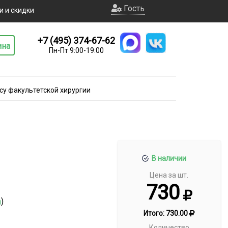
Гость
и и скидки
+7 (495) 374-67-62
ина
Пн-Пт 9:00-19:00
су факультетской хирургии
В наличии
Цена за шт.
730
а
)
Итого:
730.00
Количество