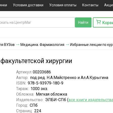
инки
Условия доставки
Условия оплаты
Контакты
Акци
Корз
ля ВУЗов
Медицина. Фармакология
Избранные лекции по кур
 факультетской хирургии
Артикул:
00203686
Автор:
под ред. Н.А.Майстренко и Ал.А.Курыгина
ISBN:
978-5-93979-180-9
Тираж:
1000 экз.
Обложка:
Мягкая обложка
Издательство:
ЭЛБИ-СПб (
все книги издательств
Город:
СПб
Страниц:
224