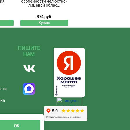
ия
особенности челюстно-
лицевой облас...
374 руб.
Купить
ПИШИТЕ
НАМ
ости
жка
ОК