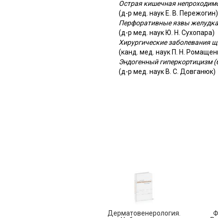
Острая кишечная непроходим
(д-р мед. наук Е. В. Пережогин)
Перфоративные язвы желудка
(д-р мед. наук Ю. Н. Сухопара)
Хирургические заболевания 
(канд. мед. наук П. Н. Ромащен
Эндогенный гиперкортицизм (
(д-р мед. наук В. С. Довганюк)
Дерматовенерология.
Ф