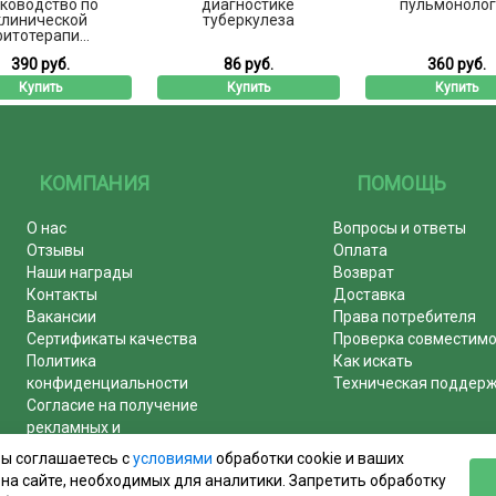
ководство по
диагностике
пульмонолог
клинической
туберкулеза
итотерапи...
390 руб.
86 руб.
360 руб.
Купить
Купить
Купить
КОМПАНИЯ
ПОМОЩЬ
О нас
Вопросы и ответы
Отзывы
Оплата
Наши награды
Возврат
Контакты
Доставка
Вакансии
Права потребителя
Сертификаты качества
Проверка совместим
Политика
Как искать
конфиденциальности
Техническая поддер
Согласие на получение
рекламных и
информационных рассылок
вы соглашаетесь с
условиями
обработки cookie и ваших
Почему журналы покупают у
на сайте, необходимых для аналитики. Запретить обработку
нас!