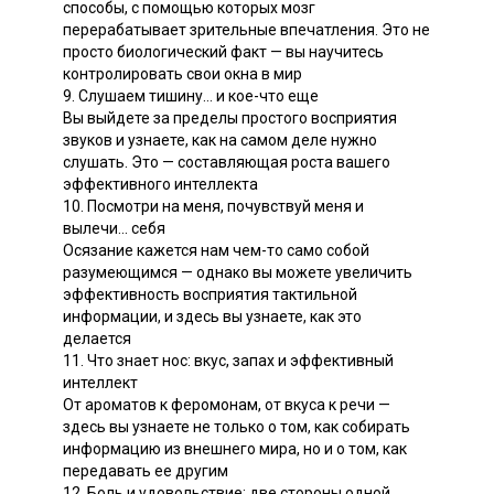
способы, с помощью которых мозг
перерабатывает зрительные впечатления. Это не
просто биологический факт — вы научитесь
контролировать свои окна в мир
9. Слушаем тишину… и кое-что еще
Вы выйдете за пределы простого восприятия
звуков и узнаете, как на самом деле нужно
слушать. Это — составляющая роста вашего
эффективного интеллекта
10. Посмотри на меня, почувствуй меня и
вылечи... себя
Осязание кажется нам чем-то само собой
разумеющимся — однако вы можете увеличить
эффективность восприятия тактильной
информации, и здесь вы узнаете, как это
делается
11. Что знает нос: вкус, запах и эффективный
интеллект
От ароматов к феромонам, от вкуса к речи —
здесь вы узнаете не только о том, как собирать
информацию из внешнего мира, но и о том, как
передавать ее другим
12. Боль и удовольствие: две стороны одной